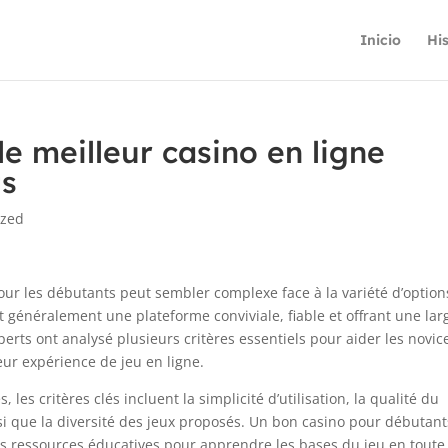
Inicio
His
le meilleur casino en ligne
ts
ized
ur les débutants peut sembler complexe face à la variété d’option
 généralement une plateforme conviviale, fiable et offrant une lar
rts ont analysé plusieurs critères essentiels pour aider les novic
leur expérience de jeu en ligne.
, les critères clés incluent la simplicité d’utilisation, la qualité du
insi que la diversité des jeux proposés. Un bon casino pour débutant
des ressources éducatives pour apprendre les bases du jeu en toute