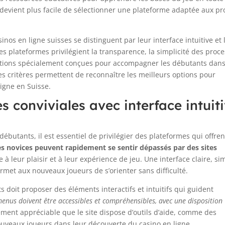
 devient plus facile de sélectionner une plateforme adaptée aux pro
inos en ligne suisses se distinguent par leur interface intuitive et 
es plateformes privilégient la transparence, la simplicité des proc
omotions spécialement conçues pour accompagner les débutants dan
es critères permettent de reconnaître les meilleurs options pour
igne en Suisse.
s conviviales avec interface intuit
débutants, il est essentiel de privilégier des plateformes qui offren
es novices peuvent rapidement se sentir dépassés par des sites
e à leur plaisir et à leur expérience de jeu. Une interface claire, si
permet aux nouveaux joueurs de s’orienter sans difficulté.
doit proposer des éléments interactifs et intuitifs qui guident
menus doivent être accessibles et compréhensibles, avec une disposition
alement appréciable que le site dispose d’outils d’aide, comme des
uveaux joueurs dans leur découverte du casino en ligne.