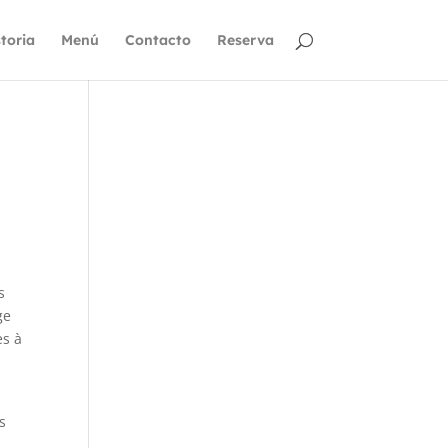
toria
Menú
Contacto
Reserva
s
ge
es à
s