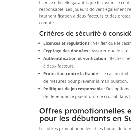
licence officielle garantit que le casino se con
responsable. Les joueurs doivent également 
l’authentification à deux facteurs et des protoc
compte.
Critères de sécurité à consid
Licences et régulations
: Vérifier que le cas
Cryptage des données
: Assurer que le site 
Authentification et vérification
: Rechercher
à deux facteurs.
Protection contre la fraude
: Le casino doit
de mesures pour prévenir la manipulation.
Politiques de jeu responsable
: Des options 
de dépendance jouent un rôle crucial dans la
Offres promotionnelles 
pour les débutants en S
Les offres promotionnelles et les bonus de bien