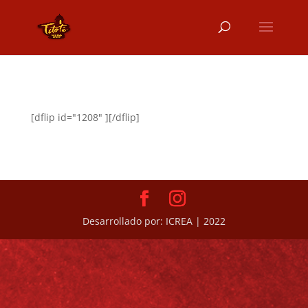
[dflip id="1208" ][/dflip]
Desarrollado por: ICREA | 2022