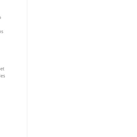
o
ns
 et
les