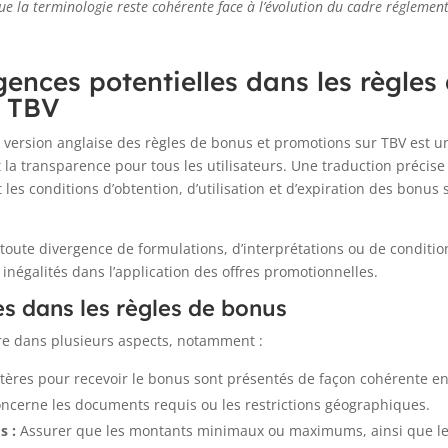
e la terminologie reste cohérente face à l’évolution du cadre réglemen
gences potentielles dans les règles
r TBV
a version anglaise des règles de bonus et promotions sur TBV est u
 la transparence pour tous les utilisateurs. Une traduction précise
les conditions d’obtention, d’utilisation et d’expiration des bonus 
toute divergence de formulations, d’interprétations ou de conditio
négalités dans l’application des offres promotionnelles.
es dans les règles de bonus
re dans plusieurs aspects, notamment :
critères pour recevoir le bonus sont présentés de façon cohérente e
oncerne les documents requis ou les restrictions géographiques.
s :
Assurer que les montants minimaux ou maximums, ainsi que l