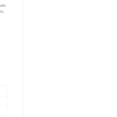
uée.
es.