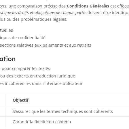
sions, une comparaison précise des
Conditions Générales
est effect
si que les droits et obligations de chaque partie
doivent être identiqu
dus ou des problématiques légales.
tuelles
tiques de confidentialité
 sections relatives aux paiements et aux retraits
cation
ée pour comparer les textes
 ou des experts en traduction juridique
es incohérences dans l’interface utilisateur
Objectif
S’assurer que les termes techniques sont cohérents
Garantir la fidélité du contenu