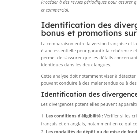
Procéder à des revues périodiques pour assurer qu
et commercial.
Identification des diver
bonus et promotions su
La comparaison entre la version française et l
étape essentielle pour garantir la cohérence et
permet de s’assurer que les détails concernant 
identiques dans les deux langues.
Cette analyse doit notamment viser à détecter 
pouvant conduire à des malentendus ou à des i
Identification des divergenc
Les divergences potentielles peuvent apparaît
Les conditions d’éligibilité :
Vérifier si les 
français et en anglais, notamment en ce qui c
Les modalités de dépôt ou de mise de fond