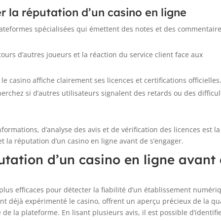
r la réputation d’un casino en ligne
lateformes spécialisées qui émettent des notes et des commentair
tours d’autres joueurs et la réaction du service client face aux
e casino affiche clairement ses licences et certifications officielles
erchez si d’autres utilisateurs signalent des retards ou des difficul
rmations, d’analyse des avis et de vérification des licences est la
t la réputation d’un casino en ligne avant de s’engager.
tation d’un casino en ligne avant
s plus efficaces pour détecter la fiabilité d’un établissement numéri
t déjà expérimenté le casino, offrent un aperçu précieux de la qu
de la plateforme. En lisant plusieurs avis, il est possible d’identifi