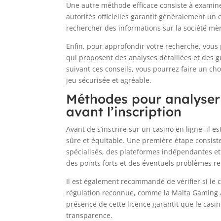
Une autre méthode efficace consiste à examin
autorités officielles garantit généralement un
rechercher des informations sur la société mèr
Enfin, pour approfondir votre recherche, vous
qui proposent des analyses détaillées et des gu
suivant ces conseils, vous pourrez faire un cho
jeu sécurisée et agréable.
Méthodes pour analyser 
avant l’inscription
Avant de s’inscrire sur un casino en ligne, il 
sûre et équitable. Une première étape consist
spécialisés, des plateformes indépendantes et 
des points forts et des éventuels problèmes ren
Il est également recommandé de vérifier si le
régulation reconnue, comme la Malta Gaming 
présence de cette licence garantit que le casin
transparence.