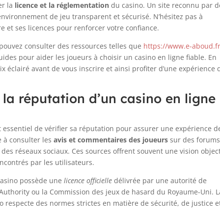
er la
licence et la réglementation
du casino. Un site reconnu par d
 environnement de jeu transparent et sécurisé. N’hésitez pas à
e et ses licences pour renforcer votre confiance.
 pouvez consulter des ressources telles que
https://www.e-aboud.fr
ides pour aider les joueurs à choisir un casino en ligne fiable. En
ix éclairé avant de vous inscrire et ainsi profiter d’une expérience 
la réputation d’un casino en ligne
est essentiel de vérifier sa réputation pour assurer une expérience d
e à consulter les
avis et commentaires des joueurs
sur des forum
des réseaux sociaux. Ces sources offrent souvent une vision objec
contrés par les utilisateurs.
 casino possède une
licence officielle
délivrée par une autorité de
Authority ou la Commission des jeux de hasard du Royaume-Uni. L
o respecte des normes strictes en matière de sécurité, de justice e