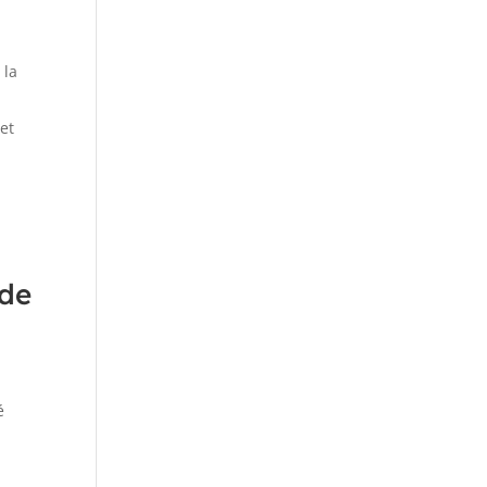
 la
 et
 de
é