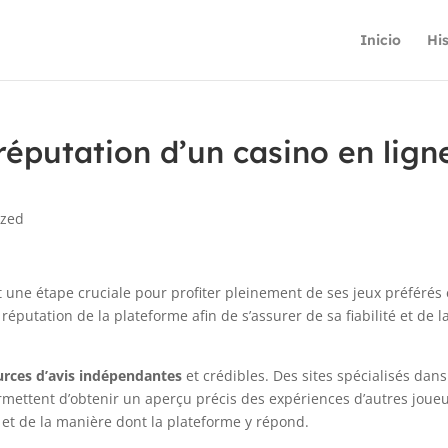
Inicio
His
réputation d’un casino en lign
ized
st une étape cruciale pour profiter pleinement de ses jeux préférés
réputation de la plateforme afin de s’assurer de sa fiabilité et de l
urces d’avis indépendantes
et crédibles. Des sites spécialisés dans
permettent d’obtenir un aperçu précis des expériences d’autres joueu
et de la manière dont la plateforme y répond.