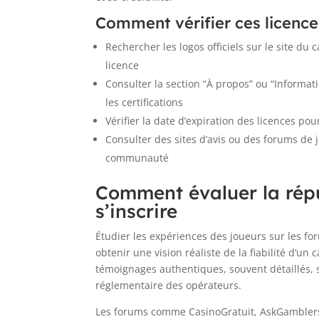
Comment vérifier ces licences
Rechercher les logos officiels sur le site du c
licence
Consulter la section “À propos” ou “Informati
les certifications
Vérifier la date d’expiration des licences pou
Consulter des sites d’avis ou des forums de 
communauté
Comment évaluer la répu
s’inscrire
Étudier les expériences des joueurs sur les fo
obtenir une vision réaliste de la fiabilité d’un
témoignages authentiques, souvent détaillés, su
réglementaire des opérateurs.
Les forums comme CasinoGratuit, AskGamblers