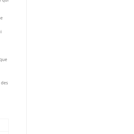
ce
i
ique
e des