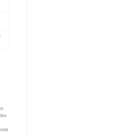
é
es
des
imité