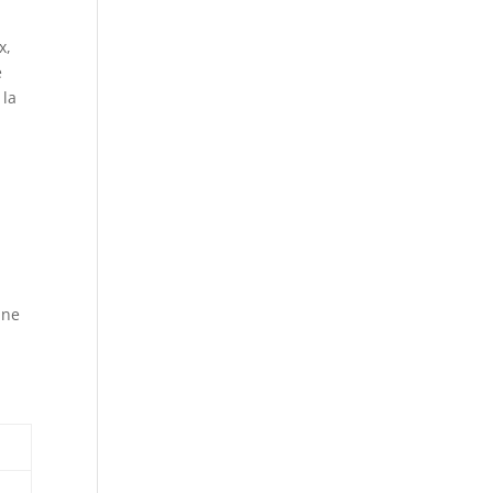
x,
e
 la
une