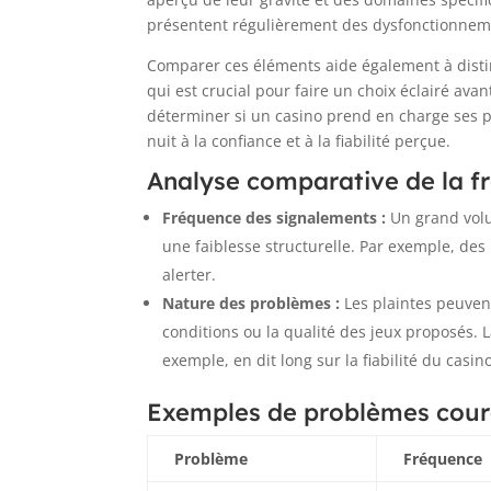
présentent régulièrement des dysfonctionnem
Comparer ces éléments aide également à distin
qui est crucial pour faire un choix éclairé ava
déterminer si un casino prend en charge ses pr
nuit à la confiance et à la fiabilité perçue.
Analyse comparative de la f
Fréquence des signalements :
Un grand vol
une faiblesse structurelle. Par exemple, des
alerter.
Nature des problèmes :
Les plaintes peuvent
conditions ou la qualité des jeux proposés. L
exemple, en dit long sur la fiabilité du casin
Exemples de problèmes couran
Problème
Fréquence