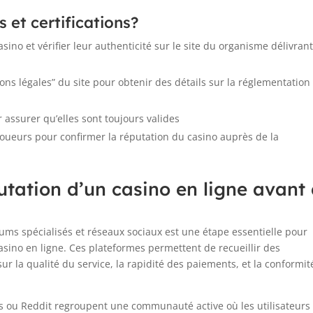
 et certifications?
asino et vérifier leur authenticité sur le site du organisme délivrant
ons légales” du site pour obtenir des détails sur la réglementation
r assurer qu’elles sont toujours valides
joueurs pour confirmer la réputation du casino auprès de la
tation d’un casino en ligne avant
rums spécialisés et réseaux sociaux est une étape essentielle pour
 casino en ligne. Ces plateformes permettent de recueillir des
r la qualité du service, la rapidité des paiements, et la conformit
 ou Reddit regroupent une communauté active où les utilisateurs