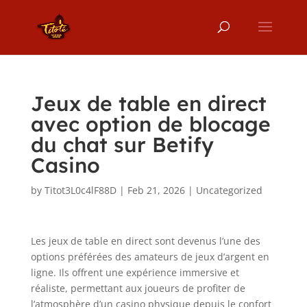
Jeux de table en direct
avec option de blocage
du chat sur Betify
Casino
by
Titot3L0c4lF88D
|
Feb 21, 2026
|
Uncategorized
Les jeux de table en direct sont devenus l’une des
options préférées des amateurs de jeux d’argent en
ligne. Ils offrent une expérience immersive et
réaliste, permettant aux joueurs de profiter de
l’atmosphère d’un casino physique depuis le confort