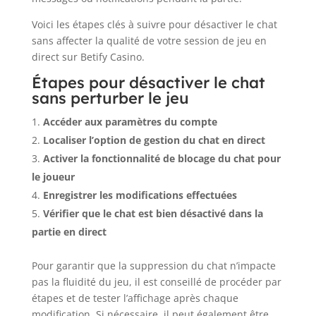
Voici les étapes clés à suivre pour désactiver le chat
sans affecter la qualité de votre session de jeu en
direct sur Betify Casino.
Étapes pour désactiver le chat
sans perturber le jeu
Accéder aux paramètres du compte
Localiser l’option de gestion du chat en direct
Activer la fonctionnalité de blocage du chat pour
le joueur
Enregistrer les modifications effectuées
Vérifier que le chat est bien désactivé dans la
partie en direct
Pour garantir que la suppression du chat n’impacte
pas la fluidité du jeu, il est conseillé de procéder par
étapes et de tester l’affichage après chaque
modification. Si nécessaire, il peut également être