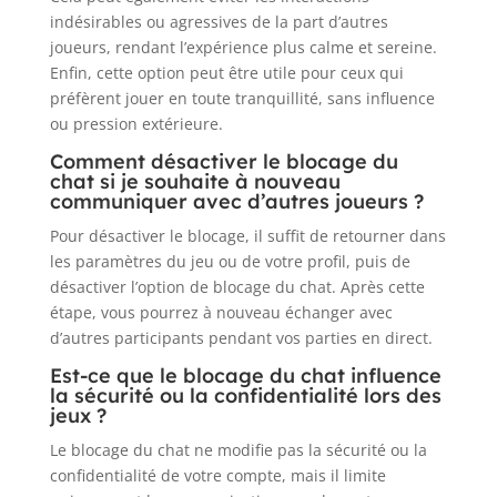
indésirables ou agressives de la part d’autres
joueurs, rendant l’expérience plus calme et sereine.
Enfin, cette option peut être utile pour ceux qui
préfèrent jouer en toute tranquillité, sans influence
ou pression extérieure.
Comment désactiver le blocage du
chat si je souhaite à nouveau
communiquer avec d’autres joueurs ?
Pour désactiver le blocage, il suffit de retourner dans
les paramètres du jeu ou de votre profil, puis de
désactiver l’option de blocage du chat. Après cette
étape, vous pourrez à nouveau échanger avec
d’autres participants pendant vos parties en direct.
Est-ce que le blocage du chat influence
la sécurité ou la confidentialité lors des
jeux ?
Le blocage du chat ne modifie pas la sécurité ou la
confidentialité de votre compte, mais il limite