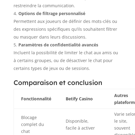
restreindre la communication.
Options de filtrage personnalisé
Permettent aux joueurs de définir des mots-clés ou
des expressions spécifiques qu’ils souhaitent filtrer
ou masquer dans leurs discussions.
Paramètres de confidentialité avancés
Incluent la possibilité de limiter le chat aux amis ou
à certains groupes, ou de désactiver le chat pour
certains types de jeux ou de sessions.
Comparaison et conclusion
Autres
Fonctionnalité
Betify Casino
plateform
Varie selo
Blocage
Disponible,
le site,
complet du
facile à activer
souvent
chat
disponibl