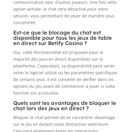
communication avec d’autres joueurs. Une fois cette
option activée, le chat sera désactivé pour votre
session, vous permettant de jouer de manière plus
concentrée.
Est-ce que le blocage du chat est
disponible pour tous les jeux de table
en direct sur Betify Casino ?
Oui, cette fonctionnalité est proposée pour la
majorité des jeux en direct disponibles sur la
plateforme. Cependant, sa disponibilité peut varier
selon le logiciel utilisé ou les paramètres spécifiques
de certains jeux. Il est conseillé de vérifier dans les
options du jeu avant de commencer à jouer si cette
fonction est accessible.
Quels sont les avantages de bloquer le
chat lors des jeux en direct ?
Bloquer le chat permet de se concentrer davantage
sur le jeu en évitant toute distraction extérieure.
Cela peut également éviter les interactions