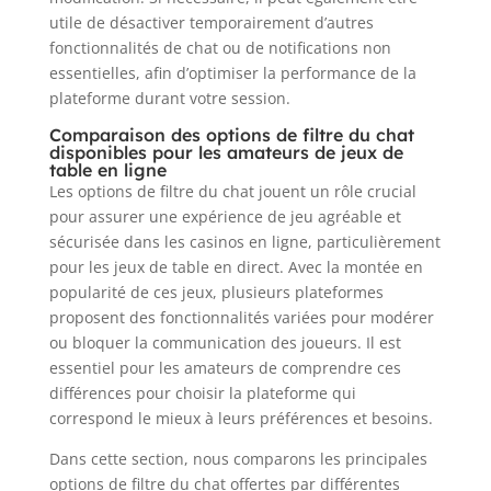
utile de désactiver temporairement d’autres
fonctionnalités de chat ou de notifications non
essentielles, afin d’optimiser la performance de la
plateforme durant votre session.
Comparaison des options de filtre du chat
disponibles pour les amateurs de jeux de
table en ligne
Les options de filtre du chat jouent un rôle crucial
pour assurer une expérience de jeu agréable et
sécurisée dans les casinos en ligne, particulièrement
pour les jeux de table en direct. Avec la montée en
popularité de ces jeux, plusieurs plateformes
proposent des fonctionnalités variées pour modérer
ou bloquer la communication des joueurs. Il est
essentiel pour les amateurs de comprendre ces
différences pour choisir la plateforme qui
correspond le mieux à leurs préférences et besoins.
Dans cette section, nous comparons les principales
options de filtre du chat offertes par différentes